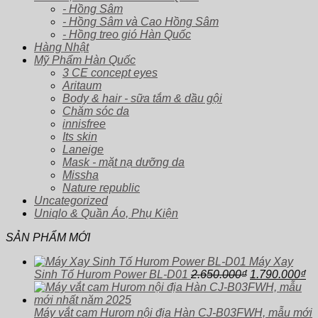
- Hồng Sâm
- Hồng Sâm và Cao Hồng Sâm
- Hồng treo gió Hàn Quốc
Hàng Nhật
Mỹ Phẩm Hàn Quốc
3 CE concept eyes
Aritaum
Body & hair - sữa tắm & dầu gội
Chăm sóc da
innisfree
Its skin
Laneige
Mask - mặt nạ dưỡng da
Missha
Nature republic
Uncategorized
Uniqlo & Quần Áo, Phụ Kiện
SẢN PHẨM MỚI
Máy Xay
Giá
Gi
Sinh Tố Hurom Power BL-D01
2.650.000
₫
1.790.000
₫
gốc
hi
là:
tại
2.650.000₫.
là:
Máy vắt cam Hurom nội địa Hàn CJ-B03FWH, mẫu mới