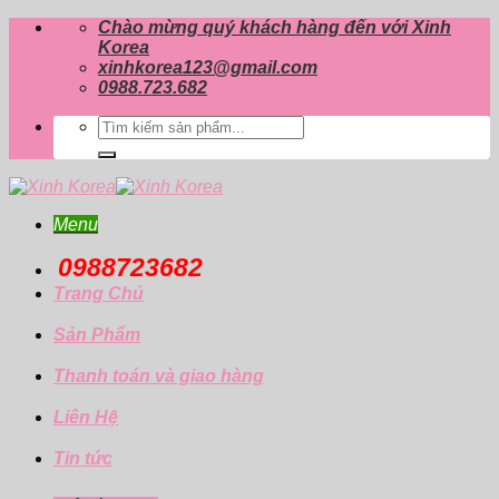
Skip
Chào mừng quý khách hàng đến với Xinh
to
Korea
content
xinhkorea123@gmail.com
0988.723.682
Tìm
kiếm:
Menu
0988723682
Trang Chủ
Sản Phẩm
Thanh toán và giao hàng
Liên Hệ
Tin tức