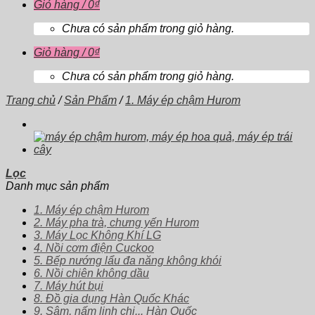
Giỏ hàng /
0
₫
Chưa có sản phẩm trong giỏ hàng.
Giỏ hàng /
0
₫
Chưa có sản phẩm trong giỏ hàng.
Trang chủ
/
Sản Phẩm
/
1. Máy ép chậm Hurom
Lọc
Danh mục sản phẩm
1. Máy ép chậm Hurom
2. Máy pha trà, chưng yến Hurom
3. Máy Lọc Không Khí LG
4. Nồi cơm điện Cuckoo
5. Bếp nướng lẩu đa năng không khói
6. Nồi chiên không dầu
7. Máy hút bụi
8. Đồ gia dụng Hàn Quốc Khác
9. Sâm, nấm linh chi... Hàn Quốc