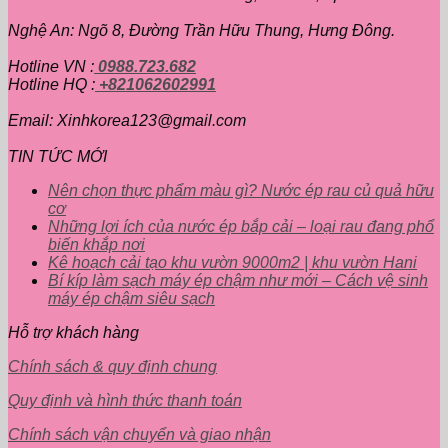
7.999.000₫
Nghệ An: Ngõ 8, Đường Trần Hữu Thung, Hưng Đông.
Hotline VN :
0988.723.682
Hotline HQ :
+821062602991
Email: Xinhkorea123@gmail.com
TIN TỨC MỚI
Nên chọn thực phẩm màu gì? Nước ép rau củ quả hữu
cơ
Những lợi ích của nước ép bắp cải – loại rau đang phổ
biến khắp nơi
Kê hoạch cải tạo khu vườn 9000m2 | khu vườn Hani
Bí kíp làm sạch máy ép chậm như mới – Cách vệ sinh
máy ép chậm siêu sạch
Hỗ trợ khách hàng
Chính sách & quy định chung
Quy định và hình thức thanh toán
Chính sách vận chuyển và giao nhận