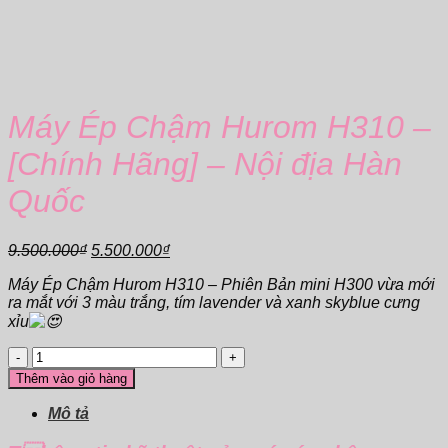
Máy Ép Chậm Hurom H310 –
[Chính Hãng] – Nội địa Hàn
Quốc
Giá
Giá
9.500.000
₫
5.500.000
₫
gốc
hiện
Máy Ép Chậm Hurom H310 – Phiên Bản mini H300 vừa mới
là:
tại
ra mắt với 3 màu trắng, tím lavender và xanh skyblue cưng
9.500.000₫.
là:
xỉu
5.500.000₫.
Máy
Ép
Thêm vào giỏ hàng
Chậm
Hurom
Mô tả
H310
-