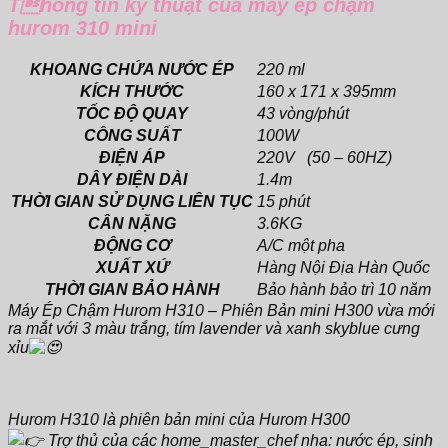
Thông tin kỹ thuật của máy ép chậm
[Chính
hurom 310 mini
Hãng]
-
Nội
KHOANG CHỨA NƯỚC ÉP
220 ml
địa
KÍCH THƯỚC
160 x 171 x 395mm
Hàn
TỐC ĐỘ QUAY
43 vòng/phút
Quốc
CÔNG SUẤT
100W
số
ĐIỆN ÁP
220V (50 – 60HZ)
lượng
DÂY ĐIỆN DÀI
1.4m
THỜI GIAN SỬ DỤNG LIÊN TỤC
15 phút
CÂN NẶNG
3.6KG
ĐỘNG CƠ
A/C một pha
XUẤT XỨ
Hàng Nội Địa Hàn Quốc
THỜI GIAN BẢO HÀNH
Bảo hành bảo trì 10 năm
Máy Ép Chậm Hurom H310 – Phiên Bản mini H300 vừa mới
ra mắt với 3 màu trắng, tím lavender và xanh skyblue cưng
xỉu
Hurom H310 là phiên bản mini của Hurom H300
Trợ thủ của các home_master_chef nha: nước ép, sinh