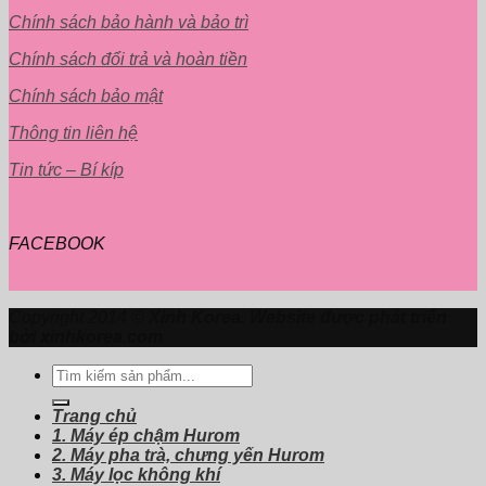
Chính sách bảo hành và bảo trì
Chính sách đổi trả và hoàn tiền
Chính sách bảo mật
Thông tin liên hệ
Tin tức – Bí kíp
FACEBOOK
Copyright 2014 ©
Xinh Korea. Website được phát triển
bởi xinhkorea.com
Tìm
kiếm:
Trang chủ
1. Máy ép chậm Hurom
2. Máy pha trà, chưng yến Hurom
3. Máy lọc không khí