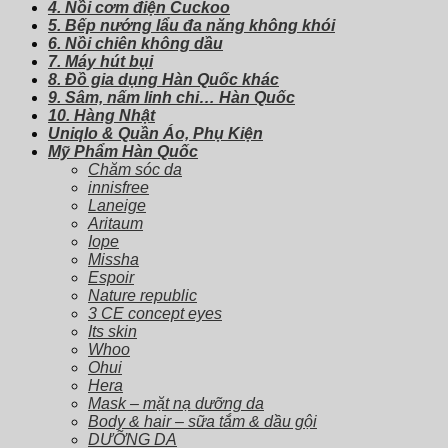
4. Nồi cơm điện Cuckoo
5. Bếp nướng lẩu đa năng không khói
6. Nồi chiên không dầu
7. Máy hút bụi
8. Đồ gia dụng Hàn Quốc khác
9. Sâm, nấm linh chi… Hàn Quốc
10. Hàng Nhật
Uniqlo & Quần Áo, Phụ Kiện
Mỹ Phẩm Hàn Quốc
Chăm sóc da
innisfree
Laneige
Aritaum
Iope
Missha
Espoir
Nature republic
3 CE concept eyes
Its skin
Whoo
Ohui
Hera
Mask – mặt nạ dưỡng da
Body & hair – sữa tắm & dầu gội
DƯỠNG DA