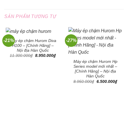
SẢN PHẨM TƯƠNG TỰ
-21%
-27%
Máy ép chậm Hurom Diva
H100 – [Chính Hãng] –
Nội địa Hàn Quốc
Giá
Giá
11.300.000
₫
8.950.000
₫
gốc
hiện
Máy ép chậm Hurom Hp
là:
tại
11.300.000₫.
là:
Series model mới nhất –
8.950.000₫.
[Chính Hãng] – Nội địa
Hàn Quốc
Giá
Giá
8.950.000
₫
6.500.000
₫
gốc
hiện
là:
tại
8.950.000₫.
là:
6.500