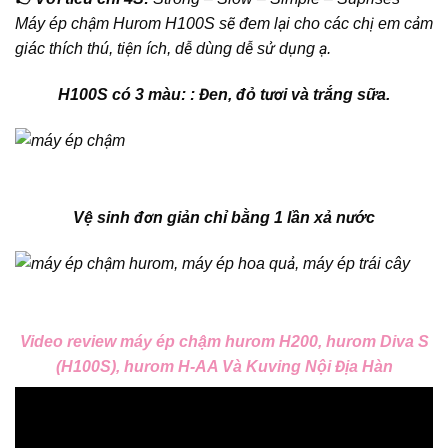
Máy ép chậm Hurom H100S sẽ đem lại cho các chị em cảm
giác thích thú, tiện ích, dễ dùng dễ sử dụng ạ.
H100S có 3 màu: : Đen, đỏ tươi và trắng sữa.
Vệ sinh đơn giản chỉ bằng 1 lần xả nước
Video review máy ép chậm hurom H200, hurom Diva S
(H100S), hurom H-AA Và Kuving Nội Địa Hàn