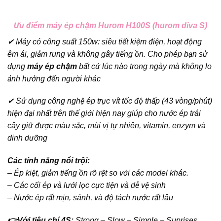
Ưu điểm máy ép chậm Hurom H100S (hurom diva S)
✔ Máy có công suất 150w: siêu tiết kiệm điện, hoạt động
êm ái, giảm rung và không gây tiếng ồn. Cho phép bạn sử
dụng
máy ép chậm
bất cứ lúc nào trong ngày mà không lo
ảnh hưởng đến người khác
✔ Sử dụng công nghệ ép trục vít tốc độ thấp (43 vòng/phút)
hiện đại nhất trên thế giới hiện nay giúp cho nước ép trái
cây giữ được màu sắc, mùi vị tự nhiên, vitamin, enzym và
dinh dưỡng
Các tính năng nổi trội:
– Ép kiệt, giảm tiếng ồn rõ rệt so với các model khác.
– Các cối ép và lưới lọc cực tiện và dễ vệ sinh
– Nước ép rất mịn, sánh, và độ tách nước rất lâu
👉Với tiêu chí 4S:
Strong – Slow – Simple – Suprises