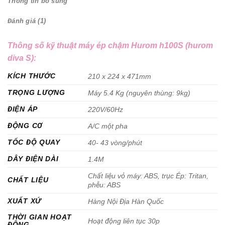
Thông tin bổ sung
Đánh giá (1)
Thông số kỹ thuật máy ép chậm Hurom h100S (hurom
diva S):
KÍCH THƯỚC
210 x 224 x 471mm
TRỌNG LƯỢNG
Máy 5.4 Kg (nguyên thùng: 9kg)
ĐIỆN ÁP
220V/60Hz
ĐỘNG CƠ
A/C một pha
TỐC ĐỘ QUAY
40- 43 vòng/phút
DÂY ĐIỆN DÀI
1.4M
Chất liệu vỏ máy: ABS, trục Ép: Tritan,
CHẤT LIỆU
phễu: ABS
XUẤT XỨ
Hàng Nội Địa Hàn Quốc
THỜI GIAN HOẠT
Hoạt động liên tục 30p
ĐỘNG