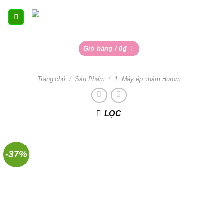
Skip
to
content
Giỏ hàng /
0
₫
Trang chủ
/
Sản Phẩm
/
1. Máy ép chậm Hurom
LỌC
-37%