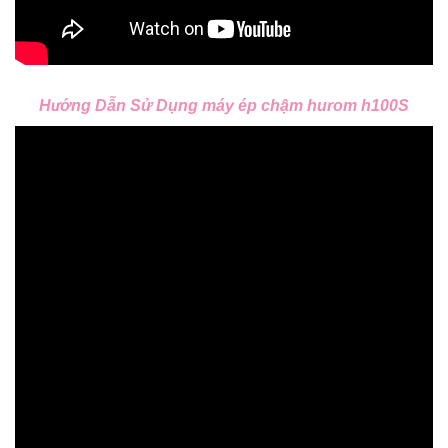
Hướng Dẫn Sử Dụng máy ép chậm hurom h100S