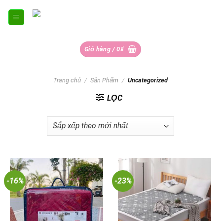
Skip
to
content
Giỏ hàng /
0
₫
Trang chủ
/
Sản Phẩm
/
Uncategorized
LỌC
-16%
-23%