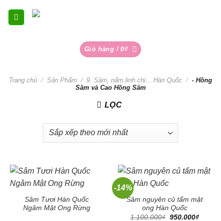
Skip
to
content
Giỏ hàng /
0
₫
Trang chủ
/
Sản Phẩm
/
9. Sâm, nấm linh chi... Hàn Quốc
/
- Hồng
Sâm và Cao Hồng Sâm
LỌC
-14%
Sâm Tươi Hàn Quốc
Sâm nguyên củ tẩm mật
Ngâm Mật Ong Rừng
ong Hàn Quốc
Giá
Giá
1.100.000
₫
950.000
₫