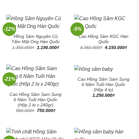
gốc
hiện
là:
tại
1.100.000₫.
là:
950.00
-12%
-5%
Hồng Sâm Nguyên Củ
Cao Hồng Sâm KGC Hàn
Tẩm Mật Ong Hàn Quốc
Quốc
Giá
Giá
Giá
Giá
1.350.000
₫
1.190.000
₫
4.350.000
₫
4.150.000
₫
gốc
hiện
gốc
hiện
là:
tại
là:
tại
1.350.000₫.
là:
4.350.000₫.
là:
1.190.000₫.
4.150
-21%
Cao Hồng Sâm Sam Sung
6 Năm Tuổi Hàn Quốc
(Hộp 4 lọ)
Cao Hồng Sâm Sam Sung
1.250.000
₫
6 Năm Tuổi Hàn Quốc
(Hộp 2 lọ x 240gr)
Giá
Giá
950.000
₫
750.000
₫
gốc
hiện
là:
tại
950.000₫.
là:
750.000₫.