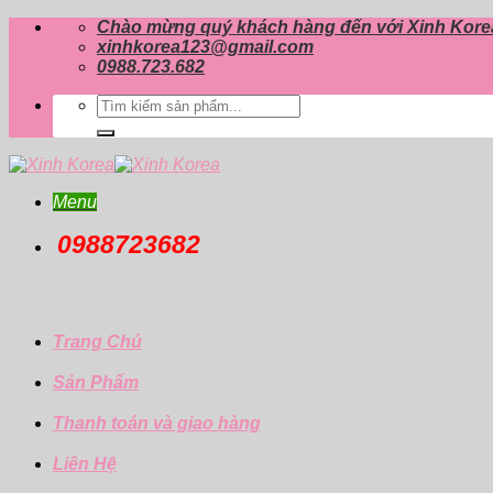
Skip
Chào mừng quý khách hàng đến với Xinh Kore
to
xinhkorea123@gmail.com
content
0988.723.682
Tìm
kiếm:
Menu
0988723682
Trang Chủ
Sản Phẩm
Thanh toán và giao hàng
Liên Hệ