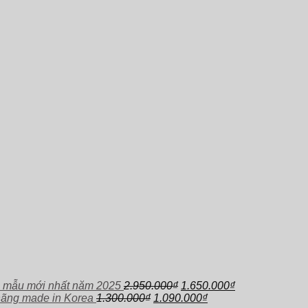
Giá
Giá
 mẫu mới nhất năm 2025
2.950.000
₫
1.650.000
₫
Giá
gốc
Giá
hiện
hãng made in Korea
1.300.000
₫
1.090.000
₫