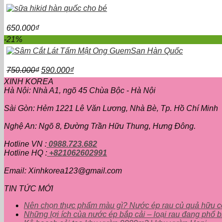
650.000
₫
-21%
Giá
Giá
750.000
₫
590.000
₫
gốc
hiện
XINH KOREA
là:
tại
Hà Nội: Nhà A1, ngõ 45 Chùa Bộc - Hà Nội
750.000₫.
là:
590.000₫.
Sài Gòn: Hẻm 1221 Lê Văn Lương, Nhà Bè, Tp. Hồ Chí Minh
Nghệ An: Ngõ 8, Đường Trần Hữu Thung, Hưng Đông.
Hotline VN :
0988.723.682
Hotline HQ :
+821062602991
Email: Xinhkorea123@gmail.com
TIN TỨC MỚI
Nên chọn thực phẩm màu gì? Nước ép rau củ quả hữu 
Những lợi ích của nước ép bắp cải – loại rau đang phổ b