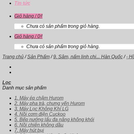
Tin tức
Giỏ hàng /
0
₫
Chưa có sản phẩm trong giỏ hàng.
Giỏ hàng /
0
₫
Chưa có sản phẩm trong giỏ hàng.
Trang chủ
/
Sản Phẩm
/
9. Sâm, nấm linh chi... Hàn Quốc
/
- H
Lọc
Danh mục sản phẩm
1. Máy ép chậm Hurom
2. Máy pha trà, chưng yến Hurom
3. Máy Lọc Không Khí LG
4. Nồi cơm điện Cuckoo
5. Bếp nướng lẩu đa năng không khói
6. Nồi chiên không dầu
7. Máy hút bụi