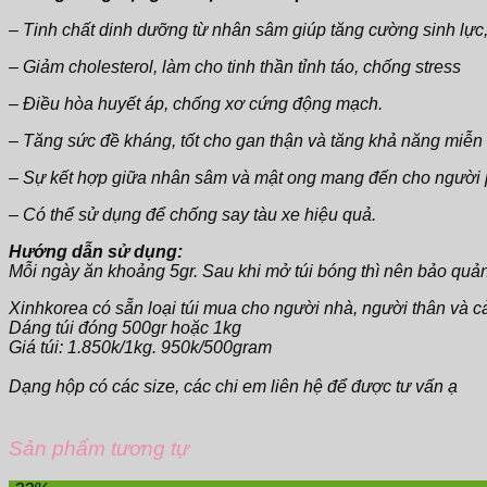
– Tinh chất dinh dưỡng từ nhân sâm giúp tăng cường sinh lực
– Giảm cholesterol, làm cho tinh thần tỉnh táo, chống stress
– Điều hòa huyết áp, chống xơ cứng động mạch.
– Tăng sức đề kháng, tốt cho gan thận và tăng khả năng miễn
– Sự kết hợp giữa nhân sâm và mật ong mang đến cho người 
– Có thể sử dụng để chống say tàu xe hiệu quả.
Hướng dẫn sử dụng:
Mỗi ngày ăn khoảng 5gr. Sau khi mở túi bóng thì nên bảo quản
Xinhkorea có sẵn loại túi mua cho người nhà, người thân và c
Dáng túi đóng 500gr hoặc 1kg
Giá túi: 1.850k/1kg. 950k/500gram
Dạng hộp có các size, các chi em liên hệ để được tư vấn ạ
Sản phẩm tương tự