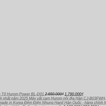
Giá
Giá
h Tố Hurom Power BL-D01
2.650.000
₫
1.790.000
₫
gốc
hiện
Máy vắt cam Hurom nội địa Hàn CJ-B03FWH,
là:
tại
Đệm Điện Nhung Hanil Hàn Quốc - hàng chính 