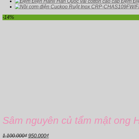
Đệm Điệ
-14%
Sâm nguyên củ tẩm mật ong 
Giá
Giá
1.100.000
₫
950.000
₫