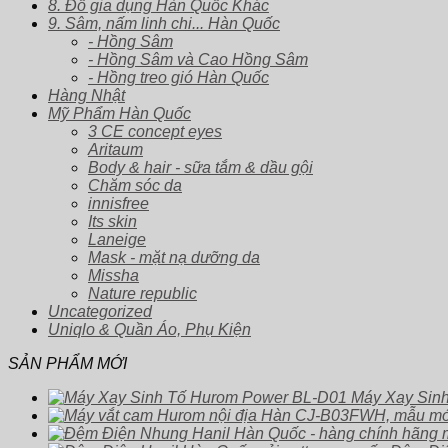
8. Đồ gia dụng Hàn Quốc Khác
9. Sâm, nấm linh chi... Hàn Quốc
- Hồng Sâm
- Hồng Sâm và Cao Hồng Sâm
- Hồng treo gió Hàn Quốc
Hàng Nhật
Mỹ Phẩm Hàn Quốc
3 CE concept eyes
Aritaum
Body & hair - sữa tắm & dầu gội
Chăm sóc da
innisfree
Its skin
Laneige
Mask - mặt nạ dưỡng da
Missha
Nature republic
Uncategorized
Uniqlo & Quần Áo, Phụ Kiện
SẢN PHẨM MỚI
Máy Xay Sin