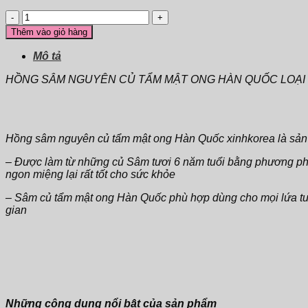
gốc
hiện
Sâm
là:
tại
nguyên
1.100.000₫.
là:
Thêm vào giỏ hàng
củ
950.000₫.
tẩm
Mô tả
mật
ong
HỒNG SÂM NGUYÊN CỦ TẨM MẬT ONG HÀN QUỐC LOẠI TỐT NH
Hàn
Quốc
số
lượng
Hồng sâm nguyên củ tẩm mật ong Hàn Quốc xinhkorea là sản 
– Được làm từ những củ Sâm tươi 6 năm tuổi bằng phương ph
ngon miệng lại rất tốt cho sức khỏe
– Sâm củ tẩm mật ong Hàn Quốc phù hợp dùng cho mọi lứa tuổi,
gian
Những công dụng nổi bật của sản phẩm