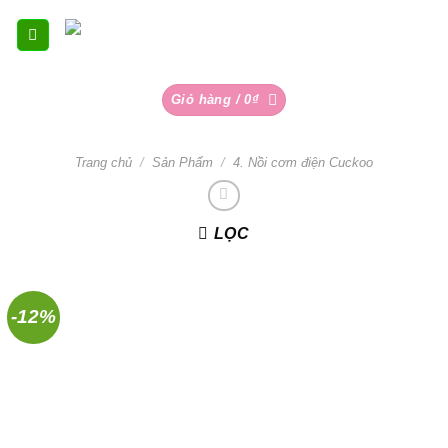
Skip
to
content
Giỏ hàng /
0
₫
Trang chủ
/
Sản Phẩm
/
4. Nồi cơm điện Cuckoo
LỌC
-12%