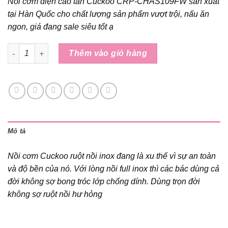
Nồi cơm điện cao tần Cuckoo CRP-CHAS109FW sản xuất
tại Hàn Quốc cho chất lượng sản phẩm vượt trội, nấu ăn
ngon, giá đang sale siêu tốt ạ
Nồi cơm điện Cuckoo Ruột Inox CRP-CHAS109FW/FB 1.8L số l
Thêm vào giỏ hàng
Mô tả
Nồi cơm Cuckoo ruột nồi inox đang là xu thế vì sự an toàn
và độ bền của nó. Với lòng nồi full inox thì các bác dùng cả
đời không sợ bong tróc lớp chống dính. Dùng trọn đời
không sợ ruột nồi hư hỏng