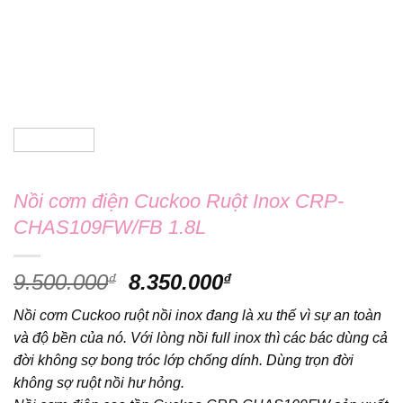
Nồi cơm điện Cuckoo Ruột Inox CRP-
CHAS109FW/FB 1.8L
Giá
Giá
9.500.000
8.350.000
₫
₫
gốc
hiện
Nồi cơm Cuckoo ruột nồi inox đang là xu thế vì sự an toàn
là:
tại
và độ bền của nó. Với lòng nồi full inox thì các bác dùng cả
9.500.000₫.
là:
đời không sợ bong tróc lớp chống dính. Dùng trọn đời
8.350.000₫.
không sợ ruột nồi hư hỏng.