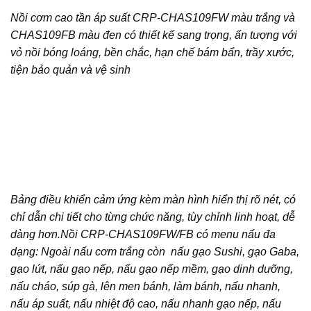
Nồi cơm cao tần áp suất CRP-CHAS109FW màu trắng và
CHAS109FB màu đen có thiết kế sang trọng, ấn tượng với
vỏ nồi bóng loáng, bền chắc, hạn chế bám bẩn, trầy xước,
tiện bảo quản và vệ sinh
Bảng điều khiển cảm ứng kèm màn hình hiển thị rõ nét, có
chỉ dẫn chi tiết cho từng chức năng, tùy chỉnh linh hoạt, dễ
dàng hơn.Nồi CRP-CHAS109FW/FB có menu nấu đa
dạng: Ngoài nấu cơm trắng còn nấu gạo Sushi, gạo Gaba,
gạo lứt, nấu gạo nếp, nấu gạo nếp mềm, gạo dinh dưỡng,
nấu cháo, súp gà, lên men bánh, làm bánh, nấu nhanh,
nấu áp suất, nấu nhiệt độ cao, nấu nhanh gạo nếp, nấu