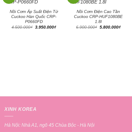
Nồi Cơm Áp Suất Điện Tử
Nồi Cơm Điện Cao Tần
Cuckoo Hàn Quốc CRP-
Cuckoo CRP-HUF1080BE
P0660FD
1.8l
Giá
Giá
Giá
Giá
4.500.000
₫
3.950.000
₫
6.900.000
₫
5.800.000
₫
gốc
hiện
gốc
hiện
là:
tại
là:
tại
4.500.000₫.
là:
6.900.000₫.
là:
3.950.000₫.
5.800
XINH KOREA
Hà Nội: Nhà A1, ngõ 45 Chùa Bộc - Hà Nội