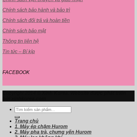
Chính sách bảo hành và bảo trì
Chính sách đổi trả và hoàn tiền
Chính sách bảo mật
Thông tin liên hệ
Tin tức – Bí kíp
FACEBOOK
Copyright 2014 ©
Xinh Korea. Website được phát triển
bởi xinhkorea.com
Tìm
kiếm:
Trang chủ
1. Máy ép chậm Hurom
2. Máy pha trà, chưng yến Hurom