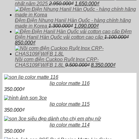
Giá
Giá
1.
nhất năm 2025
2.950.000
₫
1.650.000
₫
gốc
hiện
là:
tại
2.950.000₫.
là:
Đệm Điện Nhung Hanil Hàn Quốc - hàng chính hãng
Giá
Giá
1.650.000₫.
made in Korea
1.300.000
₫
1.090.000
₫
gốc
hiện
Đệm
là:
tại
Điện Hanil Hàn Quốc vải cotton cao cấp
1.100.000
₫
Giá
Giá
1.300.000₫.
là:
850.000
₫
gốc
hiện
1.090.000₫.
là:
tại
1.100.000₫.
là:
Nồi cơm điện Cuckoo Ruột Inox CRP-
850.000₫.
Giá
Giá
CHAS109FW/FB 1.8L
9.500.000
₫
8.350.000
₫
gốc
hiện
là:
tại
9.500.000₫.
là:
lip color matte 116
8.350.000₫
350.000
₫
lip color matte 115
350.000
₫
lip color matte 114
350.000
₫