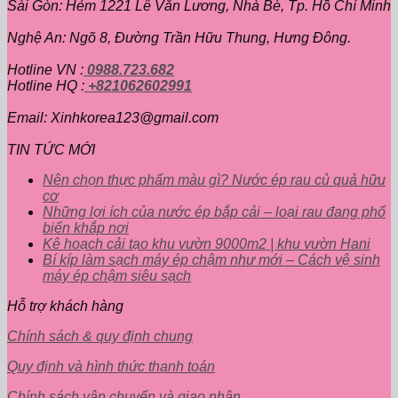
Sài Gòn: Hẻm 1221 Lê Văn Lương, Nhà Bè, Tp. Hồ Chí Minh
Nghệ An: Ngõ 8, Đường Trần Hữu Thung, Hưng Đông.
Hotline VN :
0988.723.682
Hotline HQ :
+821062602991
Email: Xinhkorea123@gmail.com
TIN TỨC MỚI
Nên chọn thực phẩm màu gì? Nước ép rau củ quả hữu
cơ
Những lợi ích của nước ép bắp cải – loại rau đang phổ
biến khắp nơi
Kê hoạch cải tạo khu vườn 9000m2 | khu vườn Hani
Bí kíp làm sạch máy ép chậm như mới – Cách vệ sinh
máy ép chậm siêu sạch
Hỗ trợ khách hàng
Chính sách & quy định chung
Quy định và hình thức thanh toán
Chính sách vận chuyển và giao nhận