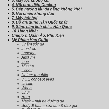
3. Máy lọc không khí
4. Nồi cơm điện Cuckoo
5. Bếp nướng lẩu đa năng không khói
6. Nồi chiên không dầu
7. Máy hút bụi
8. Đồ gia dụng Hàn Quốc khác
9. Sâm, nấm linh chi… Hàn Quốc
10. Hàng Nhật
Uniqlo & Quần Áo, Phụ Kiện
Mỹ Phẩm Hàn Quốc
Chăm sóc da
innisfree
Laneige
Aritaum
Iope
Missha
Espoir
Nature republic
3 CE concept eyes
Its skin
Whoo
Ohui
Hera
Mask – mặt nạ dưỡng da
Body & hair – sữa tắm & dầu gội