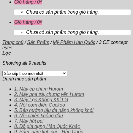
Giỏ hàng /
0
₫
Chưa có sản phẩm trong giỏ hàng.
Giỏ hàng /
0
₫
Chưa có sản phẩm trong giỏ hàng.
Trang chủ
/
Sản Phẩm
/
Mỹ Phẩm Hàn Quốc
/
3 CE concept
eyes
Lọc
Showing all 9 results
Danh mục sản phẩm
1. Máy ép chậm Hurom
2. Máy pha trà, chưng yến Hurom
3. Máy Lọc Không Khí LG
4. Nồi cơm điện Cuckoo
5. Bếp nướng lẩu đa năng không khói
6. Nồi chiên không dầu
7. Máy hút bụi
8. Đồ gia dụng Hàn Quốc Khác
9. Sâm, nấm linh chi... Hàn Quốc