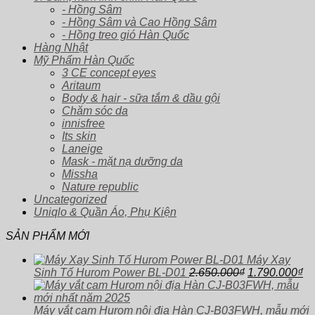
- Hồng Sâm
- Hồng Sâm và Cao Hồng Sâm
- Hồng treo gió Hàn Quốc
Hàng Nhật
Mỹ Phẩm Hàn Quốc
3 CE concept eyes
Aritaum
Body & hair - sữa tắm & dầu gội
Chăm sóc da
innisfree
Its skin
Laneige
Mask - mặt nạ dưỡng da
Missha
Nature republic
Uncategorized
Uniqlo & Quần Áo, Phụ Kiện
SẢN PHẨM MỚI
Máy Xay
Giá
Gi
Sinh Tố Hurom Power BL-D01
2.650.000
₫
1.790.000
₫
gốc
hi
là:
tại
2.650.000₫.
là:
Máy vắt cam Hurom nội địa Hàn CJ-B03FWH, mẫu mới