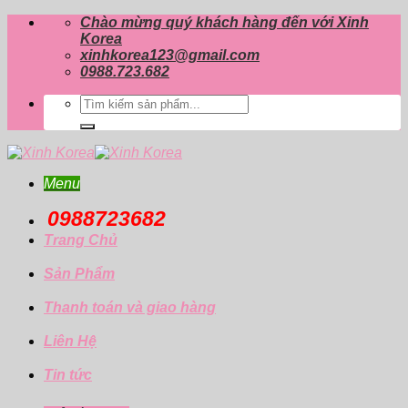
Skip
Chào mừng quý khách hàng đến với Xinh
to
Korea
content
xinhkorea123@gmail.com
0988.723.682
Tìm
kiếm:
Menu
0988723682
Trang Chủ
Sản Phẩm
Thanh toán và giao hàng
Liên Hệ
Tin tức