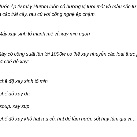
ước ép từ máy Hurom luôn có hương vị tươi mát và màu sắc tự 
 các trái cây, rau củ với công nghệ ép chậm.
Máy xay sinh tố mạnh mẽ và xay mịn ngon
áy có công suất lên tới 1000w có thể xay nhuyễn các loại thự
 4 chế độ xay:
chế độ xay sinh tố mịn
chế độ xay đá
soup: xay sup
chế độ xay khô hạt rau củ, hạt để làm nước sốt hay làm gia vị…