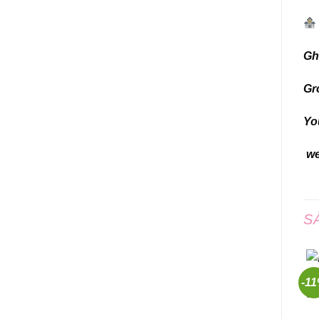
Gh
Gr
Yo
we
S
-1