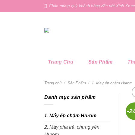
Skip
Chào mừng quý khách hàng đến với Xinh Kore
to
content
Trang Chủ
Sản Phẩm
Th
Trang chủ
/
Sản Phẩm
/
1. Máy ép chậm Hurom
Danh mục sản phẩm
-2
1. Máy ép chậm Hurom
2. Máy pha trà, chưng yến
Hurom