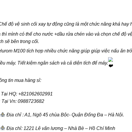
Chế độ vệ sinh cối xay tự động cũng là một chức năng khá hay h
 thì mình có thể cho nước +dầu rửa chén vào và chọn chế độ vệ
h sẽ bên trong cối.
Hurom M100 tích hợp nhiều chức năng giúp giúp việc nấu ăn t
ều máy. Tiết kiệm ngân sách và cả diện tích để máy.
ng tin mua hàng sỉ:
Tại HQ: +821062602991
Tại Vn: 0988723682
Địa chỉ : A1, Ngõ 45 chùa Bộc- Quận Đống Đa – Hà Nội.
Địa chỉ: 1221 Lê văn lương – Nhà Bè – Hồ Chí Minh