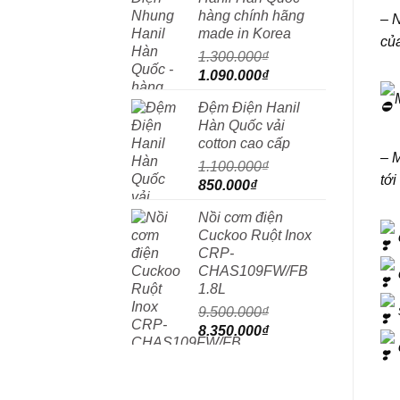
2.950.000₫.
là:
hàng chính hãng
– N
1.650.000₫.
made in Korea
của
1.300.000
₫
Giá
Giá
1.090.000
₫
gốc
hiện
Đệm Điện Hanil
là:
tại
Hàn Quốc vải
1.300.000₫.
là:
cotton cao cấp
1.090.000₫.
– M
1.100.000
₫
tới
Giá
Giá
850.000
₫
gốc
hiện
Nồi cơm điện
là:
tại
Cuckoo Ruột Inox
1.100.000₫.
là:
CRP-
850.000₫.
CHAS109FW/FB
1.8L
9.500.000
₫
Giá
Giá
8.350.000
₫
gốc
hiện
là:
tại
9.500.000₫.
là: