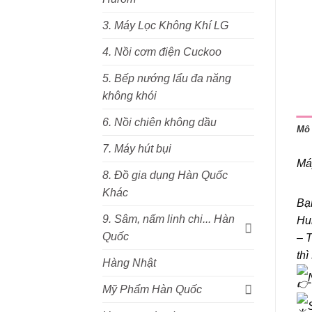
3. Máy Lọc Không Khí LG
4. Nồi cơm điện Cuckoo
5. Bếp nướng lẩu đa năng
không khói
6. Nồi chiên không dầu
Mô 
7. Máy hút bụi
Má
8. Đồ gia dụng Hàn Quốc
Khác
Bạn
9. Sâm, nấm linh chi... Hàn
Hu
Quốc
– T
thì
Hàng Nhật
Mỹ Phẩm Hàn Quốc