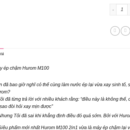
Máy Ép Ch
tả
y ép chậm Hurom M100
 đã bao giờ nghĩ có thể cùng làm nước ép lại vừa xay sinh tố, 
rom?
ôi đã từng trả lời với nhiều khách rằng: “điều này là không th
 sao đòi hỏi xay mịn được”
Nhưng Tôi đã sai khi khẳng định điều đó quá sớm. Bởi với Huro
Siêu phẩm mới nhất Hurom M100 2in1 vừa là máy ép chậm lại vừ