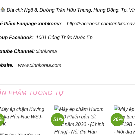
Địa chỉ: Ngõ 8, Đường Trần Hữu Thung, Hưng Đông. Tp. Vi
é thăm Fanpage xinhkorea
: http://Facebook.com/xinhkoreav
oup Facebook:
1001 Công Thức Nước Ép
utube Channel:
xinhkorea
bsite
:
www.xinhkorea.com
ẢN PHẨM TƯƠNG TỰ
1%
-51%
-20%
Máy ép chậm Kuving