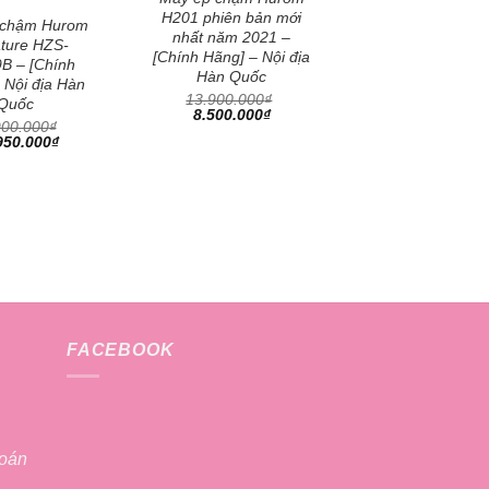
H201 phiên bản mới
 chậm Hurom
nhất năm 2021 –
ature HZS-
Máy ép chậm H
[Chính Hãng] – Nội địa
B – [Chính
Alpha H-AA Seri
Hàn Quốc
 Nội địa Hàn
mẫu 2020 – [C
13.900.000
₫
Quốc
Hãng] – Nội địa
Giá
Giá
8.500.000
₫
900.000
₫
gốc
hiện
Quốc
Giá
950.000
₫
là:
tại
11.900.000
₫
hiện
13.900.000₫.
là:
Giá
9.350.000
₫
tại
8.500.000₫.
gốc
900.000₫.
là:
là:
11.950.000₫.
11.900.000
FACEBOOK
toán