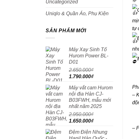
Uncategorized
Uniqlo & Quần Áo, Phụ Kiện
mịn
tự 
SẢN PHẨM MỚI
như
Máy Xay Sinh Tố
Hurom Power BL-
D01
2.650.000
₫
Giá
Giá
1.790.000
₫
gốc
hiện
Ph
Máy vắt cam Hurom
là:
tại
nội địa Hàn CJ-
– K
2.650.000₫.
là:
B03FWH, mẫu mới
1.790.000₫.
độn
nhất năm 2025
2.950.000
₫
Giá
Giá
1.650.000
₫
gốc
hiện
– P
Đệm Điện Nhung
là:
tại
Hanil Hàn Quốc -