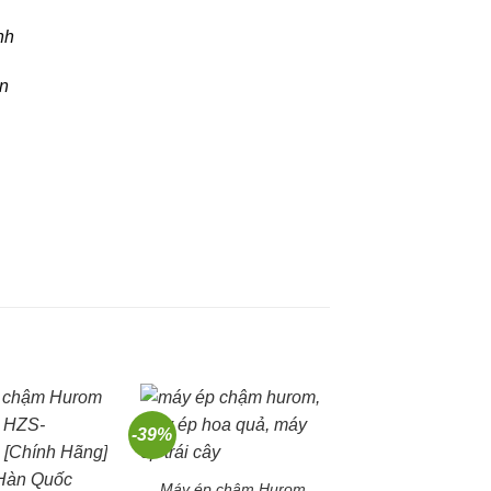
nh
n
-39%
-21%
Máy ép chậm Hurom