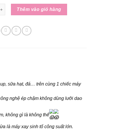
gốc
hiện
ậm Hiện Đại Nhất Huorm M100 số lượng
là:
tại
Thêm vào giỏ hàng
16.500.000₫.
là:
12.500.000₫.
sup, sữa hạt, đá… trên cùng 1 chiếc máy
ể, công nghệ ép chậm không dùng lưỡi dao
m, không gì là không thể
a là máy xay sinh tố công suất lớn.