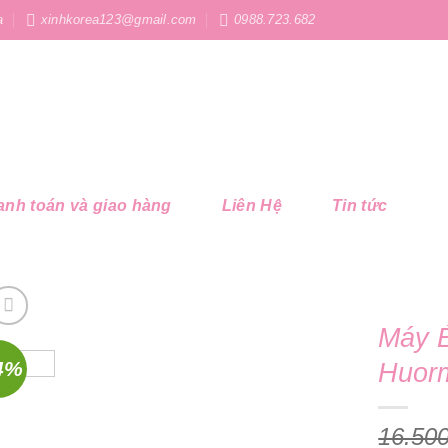
a
xinhkorea123@gmail.com
0988.723.682
anh toán và giao hàng
Liên Hệ
Tin tức
Máy 
4%
Huor
16.50