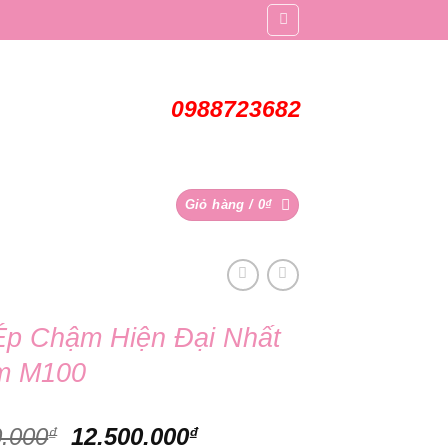
0988723682
Giỏ hàng /
0
₫
Ép Chậm Hiện Đại Nhất
m M100
Giá
Giá
0.000
12.500.000
₫
₫