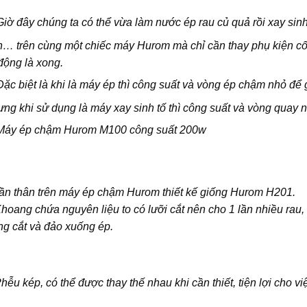
Giờ đây chúng ta có thể vừa làm nước ép rau củ quả rồi xay sinh 
… trên cùng một chiếc máy Hurom mà chỉ cần thay phụ kiện cối 
động là xong.
Đặc biệt là khi là máy ép thì công suất và vòng ép chậm nhỏ để 
ng khi sử dụng là máy xay sinh tố thì công suất và vòng quay n
Máy ép chậm Hurom M100
công suất 200w
ần thân trên máy ép chậm Hurom thiết kế giống Hurom H201.
hoang chứa nguyên liệu to có lưỡi cắt nên cho 1 lần nhiều rau,
g cắt và đảo xuống ép.
hễu kép, có thể được thay thế nhau khi cần thiết, tiện lợi cho vi