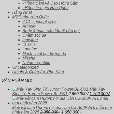
- Hồng Sâm và Cao Hồng Sâm
- Hồng treo gió Hàn Quốc
Hàng Nhật
Mỹ Phẩm Hàn Quốc
3 CE concept eyes
Aritaum
Body & hair - sữa tắm & dầu gội
Chăm sóc da
innisfree
Its skin
Laneige
Mask - mặt nạ dưỡng da
Missha
Nature republic
Uncategorized
Uniqlo & Quần Áo, Phụ Kiện
SẢN PHẨM MỚI
Máy Xay
Giá
Gi
Sinh Tố Hurom Power BL-D01
2.650.000
₫
1.790.000
₫
gốc
hi
là:
tại
2.650.000₫.
là:
Máy vắt cam Hurom nội địa Hàn CJ-B03FWH, mẫu mới
Giá
Giá
1.
nhất năm 2025
2.950.000
₫
1.650.000
₫