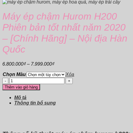
Máy ép chậm Hurom H200
Phiên bản tốt nhất năm 2020
– [Chính Hãng] – Nội địa Hàn
Quốc
Khoảng
6.800.000
₫
–
7.999.000
₫
giá:
Chọn Màu
từ
Xóa
6.800.000₫
Máy
đến
ép
Thêm vào giỏ hàng
7.999.000₫
chậm
Hurom
Mô tả
H200
Thông tin bổ sung
Phiên
bản
tốt
nhất
năm