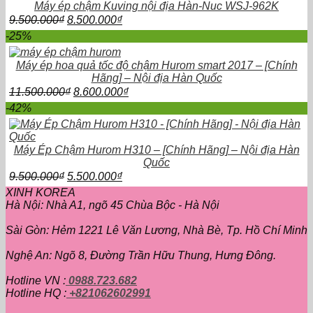
Máy ép chậm Kuving nội địa Hàn-Nuc WSJ-962K
11.950.000₫.
Giá
Giá
9.500.000
₫
8.500.000
₫
gốc
hiện
-25%
là:
tại
9.500.000₫.
là:
Máy ép hoa quả tốc độ chậm Hurom smart 2017 – [Chính
8.500.000₫.
Hãng] – Nội địa Hàn Quốc
Giá
Giá
11.500.000
₫
8.600.000
₫
gốc
hiện
-42%
là:
tại
11.500.000₫.
là:
8.600.000₫.
Máy Ép Chậm Hurom H310 – [Chính Hãng] – Nội địa Hàn
Quốc
Giá
Giá
9.500.000
₫
5.500.000
₫
gốc
hiện
XINH KOREA
là:
tại
Hà Nội: Nhà A1, ngõ 45 Chùa Bộc - Hà Nội
9.500.000₫.
là:
5.500.000₫.
Sài Gòn: Hẻm 1221 Lê Văn Lương, Nhà Bè, Tp. Hồ Chí Minh
Nghệ An: Ngõ 8, Đường Trần Hữu Thung, Hưng Đông.
Hotline VN :
0988.723.682
Hotline HQ :
+821062602991