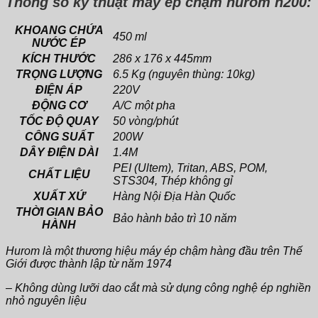
Thông số kỹ thuật máy ép chậm hurom h200:
2020
-
[Chính
KHOANG CHỨA
450 ml
Hãng]
NƯỚC ÉP
-
KÍCH THƯỚC
286 x 176 x 445mm
Nội
TRỌNG LƯỢNG
6.5 Kg (nguyên thùng: 10kg)
địa
ĐIỆN ÁP
220V
Hàn
Quốc
ĐỘNG CƠ
A/C một pha
số
TỐC ĐỘ QUAY
50 vòng/phút
lượng
CÔNG SUẤT
200W
DÂY ĐIỆN DÀI
1.4M
PEI (Ultem), Tritan, ABS, POM,
CHẤT LIỆU
STS304, Thép không gỉ
XUẤT XỨ
Hàng Nội Địa Hàn Quốc
THỜI GIAN BẢO
Bảo hành bảo trì 10 năm
HÀNH
Hurom là một thương hiệu máy ép chậm hàng đầu trên Thế
Giới được thành lập từ năm 1974
– Không dùng lưỡi dao cắt mà sử dụng công nghệ ép nghiền
nhỏ nguyên liệu