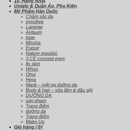
10. Hàng Nhật
Uniqlo & Quần Áo, Phụ Kiện
Mỹ Phẩm Hàn Quốc
Chăm sóc da
innisfree
Laneige
Aritaum
Iope
Missha
Espoir
Nature republic
3 CE concept eyes
Its skin
Whoo
Ohui
Hera
Mask – mặt nạ dưỡng da
Body & hair – sữa tắm & dầu gội
DƯỠNG DA
san pham
Trang điểm
dưỡng da
Trang điểm
Make Up
Giỏ hàng /
0
₫