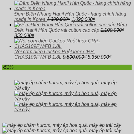
gốc
hiện
là:
tại
2.950.000₫.
là:
Đệm Điện Nhung Hanil Hàn Quốc - hàng chính hãng
Giá
Giá
1.650.000₫.
made in Korea
1.300.000
₫
1.090.000
₫
gốc
hiện
Đệm
là:
tại
Điện Hanil Hàn Quốc vải cotton cao cấp
1.100.000
₫
Giá
Giá
1.300.000₫.
là:
850.000
₫
gốc
hiện
1.090.000₫.
là:
tại
1.100.000₫.
là:
Nồi cơm điện Cuckoo Ruột Inox CRP-
850.000₫.
Giá
Giá
CHAS109FW/FB 1.8L
9.500.000
₫
8.350.000
₫
gốc
hiện
-51%
là:
tại
9.500.000₫.
là:
8.350.000₫