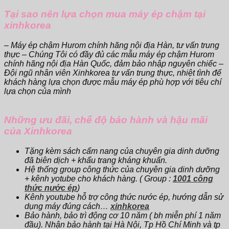
Tại sao nên lựa chọn mua máy ép chậm tại
xinhkorea
– Máy ép chậm Hurom chính hãng nội địa Hàn, tư vấn trung
thực – Chúng Tôi có đầy đủ các mẫu máy ép chậm Hurom
chính hãng nội địa Hàn Quốc, đảm bảo nhập nguyên chiếc –
Đội ngũ nhân viên Xinhkorea tư vấn trung thực, nhiệt tình để
khách hàng lựa chọn được mẫu máy ép phù hợp với tiêu chí
lựa chọn của mình
Những ưu đãi, chế độ bảo hành và hậu mãi
của Xinhkorea
Tặng kèm sách cẩm nang của chuyên gia dinh dưỡng
đã biên dịch + khẩu trang kháng khuẩn.
Hệ thống group công thức của chuyên gia dinh dưỡng
+ kênh yotube cho khách hàng. ( Group :
1001 công
thức nước ép
)
Kênh youtube hỗ trợ công thức nước ép, hướng dẫn sử
dụng máy đúng cách…
xinhkorea
Bảo hành, bảo trì động cơ 10 năm ( bh miễn phí 1 năm
đầu). Nhận bảo hành tại Hà Nội, Tp Hồ Chí Minh và tp