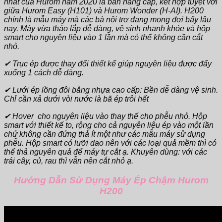
nhất của Hurom năm 2020 là bản nâng cấp, kết hợp tuyệt vời
giữa Hurom Easy (H101) và Hurom Wonder (H-AI). H200
chính là mẫu máy mà các bà nội trơ đang mong đợi bấy lâu
nay. Máy vừa tháo lắp dễ dàng, vệ sinh nhanh khỏe và hộp
smart cho nguyên liệu vào 1 lần mà có thể không cần cắt
nhỏ.
✔ Trục ép được thay đổi thiết kể giúp nguyên liệu được đẩy
xuống 1 cách dễ dàng.
✔ Lưới ép lồng đôi bằng nhựa cao cấp: Bền dễ dàng vệ sinh.
Chỉ cần xả dưới vòi nước là bã ép trôi hết
✔ Hover cho nguyên liệu vào thay thế cho phễu nhỏ. Hộp
smart với thiết kế to, rộng cho cả nguyên liệu ép vào một lần
chứ không cần đứng thả ít một như các mẫu máy sử dụng
phễu. Hộp smart có lưỡi dao nên với các loại quả mềm thì có
thể thả nguyên quả để máy tự cắt ạ. Khuyên dùng: với các
trái cây, củ, rau thì vẫn nên cắt nhỏ ạ.
Hướng Dẫn Sử Dụng Máy Ép Chậm Hurom
H200