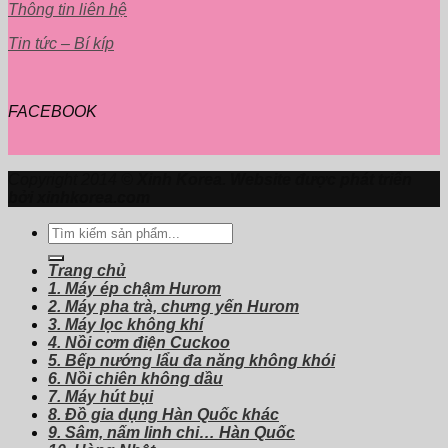
Thông tin liên hệ
Tin tức – Bí kíp
FACEBOOK
Copyright 2014 ©
Xinh Korea. Website được phát triển
bởi xinhkorea.com
Tìm
kiếm:
Trang chủ
1. Máy ép chậm Hurom
2. Máy pha trà, chưng yến Hurom
3. Máy lọc không khí
4. Nồi cơm điện Cuckoo
5. Bếp nướng lẩu đa năng không khói
6. Nồi chiên không dầu
7. Máy hút bụi
8. Đồ gia dụng Hàn Quốc khác
9. Sâm, nấm linh chi… Hàn Quốc