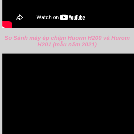
So Sánh máy ép chậm Huorm H200 và Hurom
H201 (mẫu năm 2021)