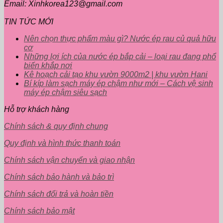
Email: Xinhkorea123@gmail.com
TIN TỨC MỚI
Nên chọn thực phẩm màu gì? Nước ép rau củ quả hữu
cơ
Những lợi ích của nước ép bắp cải – loại rau đang phổ
biến khắp nơi
Kê hoạch cải tạo khu vườn 9000m2 | khu vườn Hani
Bí kíp làm sạch máy ép chậm như mới – Cách vệ sinh
máy ép chậm siêu sạch
Hỗ trợ khách hàng
Chính sách & quy định chung
Quy định và hình thức thanh toán
Chính sách vận chuyển và giao nhận
Chính sách bảo hành và bảo trì
Chính sách đổi trả và hoàn tiền
Chính sách bảo mật