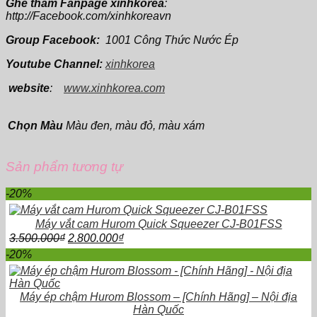
Ghé thăm Fanpage xinhkorea
:
http://Facebook.com/xinhkoreavn
Group Facebook:
1001 Công Thức Nước Ép
Youtube Channel:
xinhkorea
website
:
www.xinhkorea.com
Chọn Màu
Màu đen, màu đỏ, màu xám
Sản phẩm tương tự
-20%
Máy vắt cam Hurom Quick Squeezer CJ-B01FSS
Giá
Giá
3.500.000
₫
2.800.000
₫
gốc
hiện
-20%
là:
tại
3.500.000₫.
là:
2.800.000₫.
Máy ép chậm Hurom Blossom – [Chính Hãng] – Nội địa
Hàn Quốc