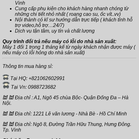
Vinh
Cung cấp phụ kiện cho khách hàng nhanh chóng từ
những chi tiết nhỏ nhất ( roang cao su, ốc vít..vv)
Nội thành có kĩ sư hướng dẫn trực tiếp ( khách tỉnh hỗ
trợ video,hỗ trợ…24/7)
Dịch vụ tận tâm, uy tín và chất lượng
Quy trình đổi trả nếu máy có lỗi do nhà sản xuất:
Máy 1 đổi 1 trong 1 tháng kể từ ngày khách nhận được máy (
nếu máy có lỗi hỏng do nhà sản xuất)
Thông tin mua hàng sỉ:
Tại HQ: +821062602991
Tại Vn: 0988723682
🕍 🕍 Địa chỉ : A1, Ngõ 45 chùa Bộc- Quận Đống Đa – Hà
Nội.
🕍 🕍 Địa chỉ: 1221 Lê văn lương - Nhà Bè - Hồ Chí Minh
🕍 🕍 Địa chỉ: Ngõ 8, Đường Trần Hữu Thung, Hưng Đông.
Tp. Vinh