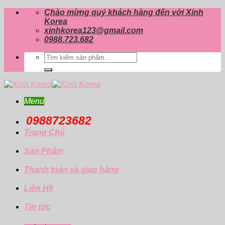
Skip
Chào mừng quý khách hàng đến với Xinh
to
Korea
content
xinhkorea123@gmail.com
0988.723.682
Tìm
kiếm:
Menu
0988723682
Trang Chủ
Sản Phẩm
Thanh toán và giao hàng
Liên Hệ
Tin tức