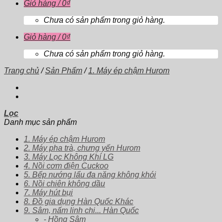
Giỏ hàng /
0
₫
Chưa có sản phẩm trong giỏ hàng.
Giỏ hàng /
0
₫
Chưa có sản phẩm trong giỏ hàng.
Trang chủ
/
Sản Phẩm
/
1. Máy ép chậm Hurom
Lọc
Danh mục sản phẩm
1. Máy ép chậm Hurom
2. Máy pha trà, chưng yến Hurom
3. Máy Lọc Không Khí LG
4. Nồi cơm điện Cuckoo
5. Bếp nướng lẩu đa năng không khói
6. Nồi chiên không dầu
7. Máy hút bụi
8. Đồ gia dụng Hàn Quốc Khác
9. Sâm, nấm linh chi... Hàn Quốc
- Hồng Sâm